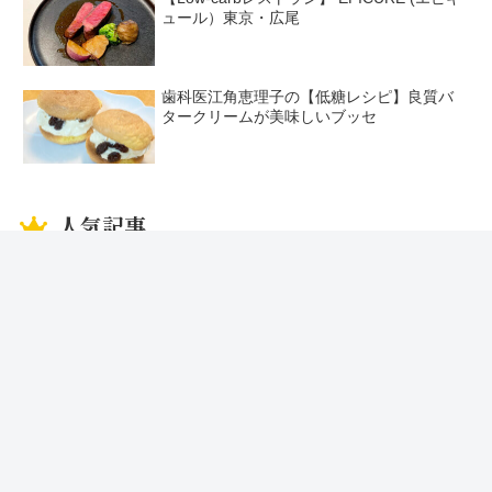
ュール）東京・広尾
歯科医江角恵理子の【低糖レシピ】良質バ
タークリームが美味しいブッセ
人気記事
【改訂版】糖質の多い食品と少ない食品
豆類の糖質量－糖質制限ではOK食材
『糖質計算機』で摂取する食品の糖質量を