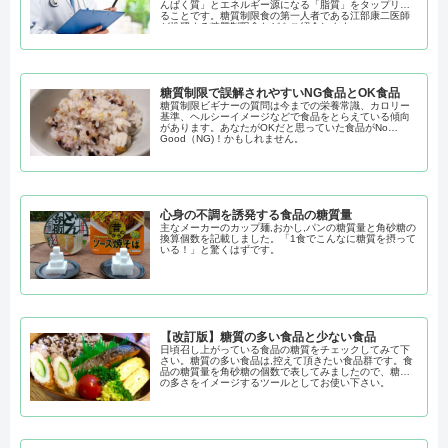
んぱく質」とエネルギー源になる「脂質」をタップリ摂
ることです。糖質制限食の第一人者である江部康二医師
が推奨する糖質制限食などをご紹介します。
糖質制限で誤解されやすいNG食品とOK食品
糖質制限ビギナーの質問は今までの栄養常識、カロリー
基準、ヘルシーイメージなどで食品をとらえている傾向
があります。あなたがOKだと思っていた食品がNo
Good（NG)！かもしれません。
心身の不調を誘発する食品の糖質量
主なメーカーのカップ麺,おかし,パンの糖質量と角砂糖の
換算個数を記載しました。「1食でこんなに糖質を摂って
いる！」と驚くはずです。
【改訂版】糖質の多い食品と少ない食品
日頃召し上がっている食品の糖質をチェックしてみて下
さい。糖質の多い食品は,控えて頂きたい食品群です。食
品の糖質量を角砂糖の個数で表してみましたので、糖質
の多さをイメージするツールとしてお使い下さい。