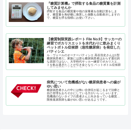
『糖質計算機』で摂取する食品の糖質量を計測
してみませんか
摂取する食品の糖質量や他の栄養素を自動計算をしま
す。糖質量を角砂糖に換算した個数も自動表示しますの
で、糖質を摂る指標にお使い下さい。
【糖質制限実践レポート File No.9】サッカーの
練習でポカリスエットを水代わりに飲みまくり
ペットボトル症候群（急性糖尿病）を発症した
パティシエ
ル・ヴェールのオーナーパティシエ 高谷浩史さんは1型
糖尿病患者だ。家族には誰も糖尿病患者はおらず遺伝的
な原因ではない。大学時代サッカー練習でポカリスエッ
トを飲み過ぎたことが引き金となり,ペットボトル症候群
（急性糖尿病）を発症してしまった。
病気について危機感がない糖尿病患者への歯が
ゆい思い
糖尿病患者さんの中には怖い合併症が起こるまで治療と
自己管理をおろそかにしている方がいらっしゃいます。
危機感のないタイプの患者さんと向き合っている糖質制
限推進派医師も歯がゆい思いがあるようです。