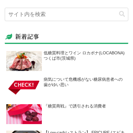
新着記事
低糖質料理とワイン ロカボナ(LOCABONA)
つくば市(茨城県)
病気について危機感がない糖尿病患者への
歯がゆい思い
『糖質商戦』で誘引される消費者
【Low-carbレストラン】 EPICURE (エピキ