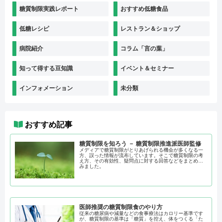
糖質制限実践レポート
おすすめ低糖食品
低糖レシピ
レストラン＆ショップ
病院紹介
コラム「言の葉」
知って得する豆知識
イベント＆セミナー
インフォメーション
未分類
おすすめ記事
糖質制限を知ろう － 糖質制限推進派医師監修
メディアで糖質制限がとりあげられる機会が多くなる一
方、誤った情報が流布しています。そこで糖質制限の考
え方、その有効性、疑問点に対する回答などをまとめて
みました。
医師推奨の糖質制限食のやり方
従来の糖尿病や減量などの食事療法はカロリー基準です
が、糖質制限の基準は「糖質」を控え、体をつくる「た