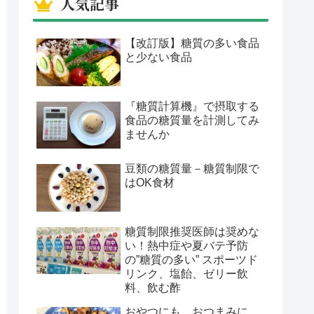
人気記事
【改訂版】糖質の多い食品
と少ない食品
『糖質計算機』で摂取する
食品の糖質量を計測してみ
ませんか
豆類の糖質量－糖質制限で
はOK食材
糖質制限推奨医師は奨めな
い！熱中症や夏バテ予防
の”糖質の多い” スポーツド
リンク、塩飴、ゼリー飲
料、飲む酢
おやつにも、おつまみに