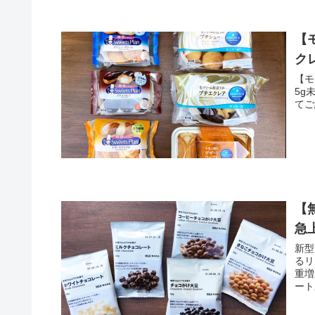
【
ク
【モ
5g
てご
【
急
新型
るリ
重増
ート