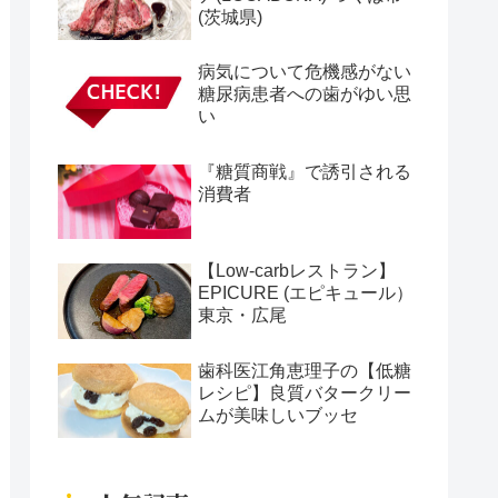
(茨城県)
病気について危機感がない
糖尿病患者への歯がゆい思
い
『糖質商戦』で誘引される
消費者
【Low-carbレストラン】
EPICURE (エピキュール）
東京・広尾
歯科医江角恵理子の【低糖
レシピ】良質バタークリー
ムが美味しいブッセ