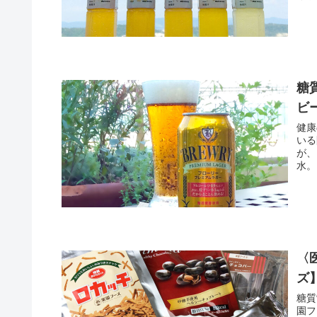
糖
ビ
健康
いる
が、
水。
〈
ズ
糖質
園フ