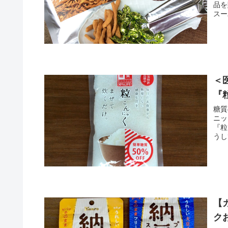
品を
スー
質量
めな
＜
『
糖質
ニッ
『粒
うし
【
ク