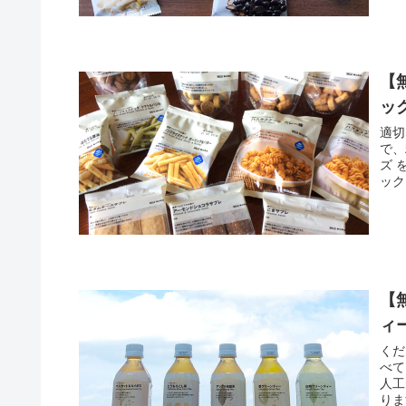
【
ッ
適切
で、
ズ 
ック
【
ィー
くだ
べて
人工
りま