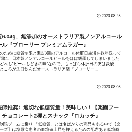
2020.08.25
質6.04g、無添加のオーストラリア製ノンアルコール
ール『ブローリー プレミアムラガー』
のために糖質制限と週2/3回のアルコール休肝日生活を数年送って
間に、日本製ノンアルコールビールをほぼ網羅してしまいました
どれも”ビールもどきの味”なので、もっぱら休肝日の友は炭酸
ところが先日飲んだオーストラリア製『ブローリー...
2020.08.05
医師推奨〉適切な低糖質量！美味しい！【楽園フー
】チョコレート2種とスナック『ロカッチ』
制限ブームに乗り 「低糖質」とは名ばかりの商品もある中で【楽
ーズ】は糖尿病患者の血糖値上昇を抑えるための配慮ある低糖商