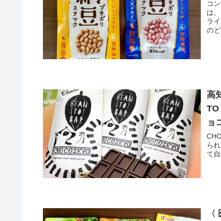
コン
は、
ライ
のど
ボ）
高
TO
ョ
CH
られ
て自
〈