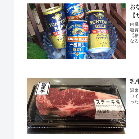
お
【
内臓
糖質
【糖
なる
す。
乳
温泉
ロイ
った