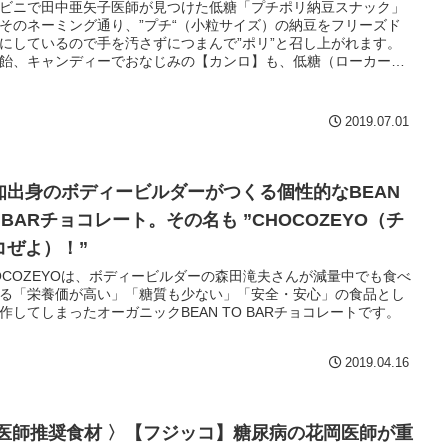
ビニで田中亜矢子医師が見つけた低糖「プチポリ納豆スナック」
そのネーミング通り、”プチ“（小粒サイズ）の納豆をフリーズド
にしているので手を汚さずにつまんで”ポリ”と召し上がれます。
飴、キャンディーでおなじみの【カンロ】も、低糖（ローカー
の流れに加わったようです。
2019.07.01
知出身のボディービルダーがつくる個性的なBEAN
 BARチョコレート。その名も ”CHOCOZEYO（チ
コぜよ）！”
OCOZEYOは、ボディービルダーの森田滝夫さんが減量中でも食べ
る「栄養価が高い」「糖質も少ない」「安全・安心」の食品とし
作してしまったオーガニックBEAN TO BARチョコレートです。
2019.04.16
 医師推奨食材 〉【フジッコ】糖尿病の花岡医師が重