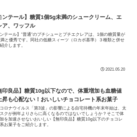
モンテール】糖質1個5g未満のシュークリーム、エ
レア、ワッフル
ンテール】”普通”のプチシューとプチエクレアは、1個の糖質量が
未満と優秀です。同社の低糖スィーツ（ロカボ基準）３種類と併せ
紹介します。
2021.05.20
無印良品】糖質10g以下なので、体重増加も血糖値
上昇も心配ない！おいしいチョコレート系お菓子
コロナウイルス「第3波」の影響による自宅待機の年末年始は、太
スクが例年よりさらに高くなるのではないでしょうか？そこで体
加を加速させないおいしい【無印良品】糖質10g以下のチョコレ
系お菓子をご紹介します。