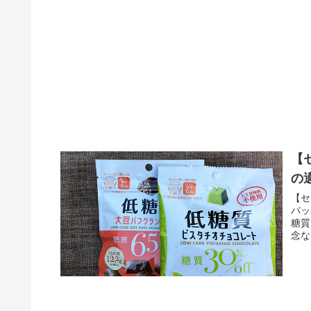
【
の
【セ
パッ
糖質
念な