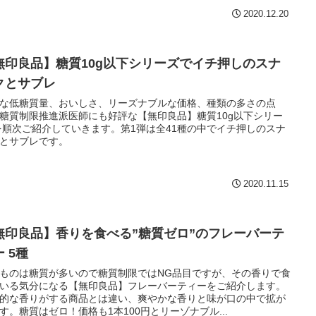
2020.12.20
無印良品】糖質10g以下シリーズでイチ押しのスナ
クとサブレ
な低糖質量、おいしさ、リーズナブルな価格、種類の多さの点
糖質制限推進派医師にも好評な【無印良品】糖質10g以下シリー
を順次ご紹介していきます。第1弾は全41種の中でイチ押しのスナ
とサブレです。
2020.11.15
無印良品】香りを食べる”糖質ゼロ”のフレーバーテ
 5種
ものは糖質が多いので糖質制限ではNG品目ですが、その香りで食
いる気分になる【無印良品】フレーバーティーをご紹介します。
的な香りがする商品とは違い、爽やかな香りと味が口の中で拡が
す。糖質はゼロ！価格も1本100円とリーゾナブル...