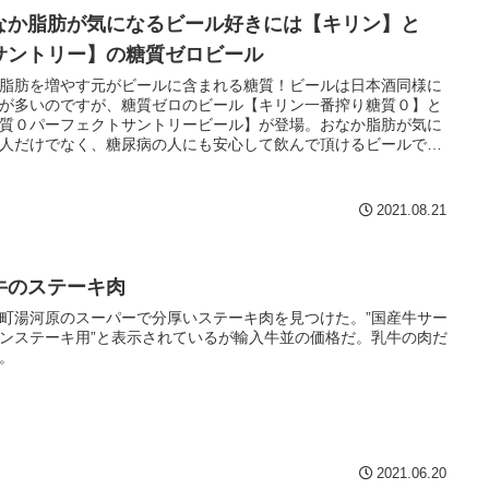
なか脂肪が気になるビール好きには【キリン】と
サントリー】の糖質ゼロビール
脂肪を増やす元がビールに含まれる糖質！ビールは日本酒同様に
が多いのですが、糖質ゼロのビール【キリン一番搾り糖質０】と
質０パーフェクトサントリービール】が登場。おなか脂肪が気に
人だけでなく、糖尿病の人にも安心して飲んで頂けるビールで
2021.08.21
牛のステーキ肉
町湯河原のスーパーで分厚いステーキ肉を見つけた。”国産牛サー
ンステーキ用”と表示されているが輸入牛並の価格だ。乳牛の肉だ
。
2021.06.20