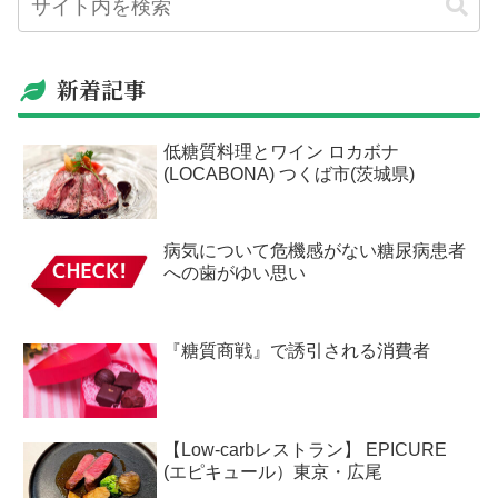
新着記事
低糖質料理とワイン ロカボナ
(LOCABONA) つくば市(茨城県)
病気について危機感がない糖尿病患者
への歯がゆい思い
『糖質商戦』で誘引される消費者
【Low-carbレストラン】 EPICURE
(エピキュール）東京・広尾