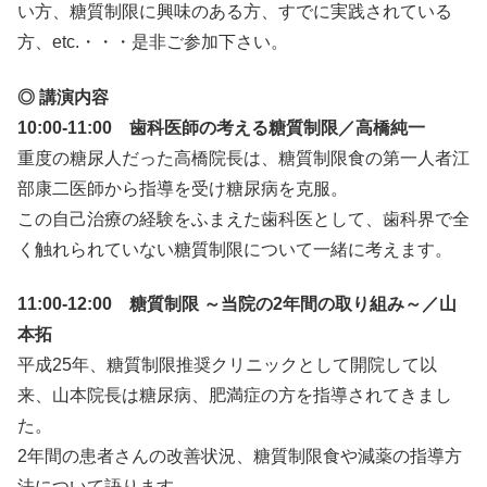
い方、糖質制限に興味のある方、すでに実践されている
方、etc.・・・是非ご参加下さい。
◎ 講演内容
10:00-11:00 歯科医師の考える糖質制限／高橋純一
重度の糖尿人だった高橋院長は、糖質制限食の第一人者江
部康二医師から指導を受け糖尿病を克服。
この自己治療の経験をふまえた歯科医として、歯科界で全
く触れられていない糖質制限について一緒に考えます。
11:00-12:00 糖質制限 ～当院の2年間の取り組み～／山
本拓
平成25年、糖質制限推奨クリニックとして開院して以
来、山本院長は糖尿病、肥満症の方を指導されてきまし
た。
2年間の患者さんの改善状況、糖質制限食や減薬の指導方
法について語ります。