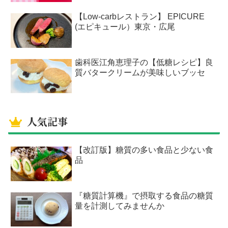
【Low-carbレストラン】 EPICURE
(エピキュール）東京・広尾
歯科医江角恵理子の【低糖レシピ】良
質バタークリームが美味しいブッセ
人気記事
【改訂版】糖質の多い食品と少ない食
品
『糖質計算機』で摂取する食品の糖質
量を計測してみませんか