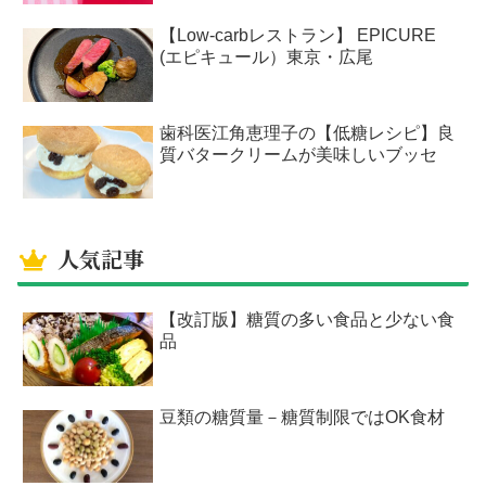
【Low-carbレストラン】 EPICURE
(エピキュール）東京・広尾
歯科医江角恵理子の【低糖レシピ】良
質バタークリームが美味しいブッセ
人気記事
【改訂版】糖質の多い食品と少ない食
品
豆類の糖質量－糖質制限ではOK食材