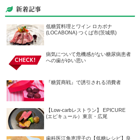
新着記事
低糖質料理とワイン ロカボナ
(LOCABONA) つくば市(茨城県)
病気について危機感がない糖尿病患者
への歯がゆい思い
『糖質商戦』で誘引される消費者
【Low-carbレストラン】 EPICURE
(エピキュール）東京・広尾
歯科医江角恵理子の【低糖レシピ】良