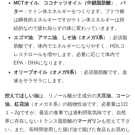
MCTオイル
、
ココナッツオイ
ル
（中鎖脂肪酸
）、
バ
ター
：ケトン体エネルギーをつくります。ブドウ糖
は瞬発的エネルギーですがケトン体エネルギーは持
続的なので疲れ知らずの体に変わっていきます。
エゴマ油
、
アマニ油
、
しそ油（オメガ3系
）：必須脂
肪酸です。体内でエネルギーになりやすく、HDLコ
レステロールを増やします。必要に応じて体内で
EPA・DHAになります。
オリーブオイル（オメガ9系）
：必須脂肪酸です。血
液をサラサラにします。
控えてほしい油
は、リノール酸が主成分の
大豆油、コーン
油、紅花油
（オメガ６系）の植物性油です。必要量は1日
１～2gですが、最近の食事では過剰摂取気味です。自然
界に存在しないトランス脂肪酸の
マーガリン
も控えて下さ
い。また、長時間使用した揚げ油で揚げた食品もお奨めし