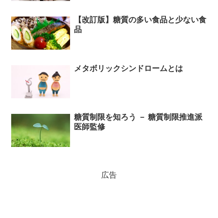
【改訂版】糖質の多い食品と少ない食
品
メタボリックシンドロームとは
糖質制限を知ろう － 糖質制限推進派
医師監修
広告