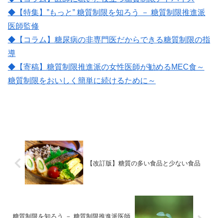
◆【特集】”もっと” 糖質制限を知ろう － 糖質制限推進派
医師監修
◆【コラム】糖尿病の非専門医だからできる糖質制限の指
導
◆【寄稿】糖質制限推進派の女性医師が勧めるMEC食～
糖質制限をおいしく簡単に続けるために～
【改訂版】糖質の多い食品と少ない食品
糖質制限を知ろう － 糖質制限推進派医師