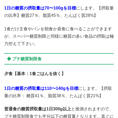
1日の糖質の摂取量は
70〜100g
を目標
にします。【摂取量
の比率】糖質27％、脂質45％、たんぱく質28%】
1食だけ主食やパンを朝食か昼食に食べることができます
が、スーパー糖質制限と同様に糖質の多い食品の摂取は極
力控えて下さい。
◆ プチ糖質制限食
夕食【基本：1食ごはんを抜く】
1日の糖質の摂取量は
110〜140g
を目標
にします。【摂取
量の比率： 糖質41％、脂質38％、たんぱく質21%】
普通食の糖質摂取量は1日300g以上
と推測されますので、
プチ糖質制限食でも半分以下の糖質量となります。直ぐに