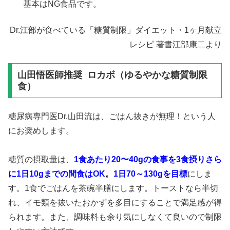
基本はNG食品です。
Dr.江部が食べている「糖質制限」ダイエット・1ヶ月献立
レシピ 著書江部康二より
山田悟医師推奨 ロカボ（ゆるやかな糖質制限
食）
糖尿病専門医Dr.山田流は、ごはん抜きが無理！という人
にお奨めします。
糖質の摂取量は、
1食あたり
20〜40g
の食事を3食摂りさら
に
1日10gまでの間食
はOK
。
1日
70～130g
を目標
にしま
す。1食でごはんを茶碗半膳にします。トーストなら半切
れ、イモ類を抜いたおかずを多目にすることで満足感が得
られます。また、調味料も余り気にしなくて良いので制限