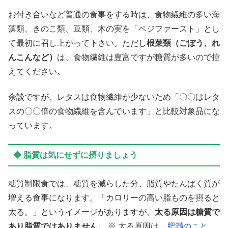
お付き合いなど普通の食事をする時は、食物繊維の多い海
藻類、きのこ類、豆類、木の実を「ベジファースト」とし
て最初に召し上がって下さい。ただし
根菜類（ごぼう、れ
んこんなど）
は、食物繊維は豊富ですが糖質が多いので控
えてください。
余談ですが、レタスは食物繊維が少ないため「〇〇はレタ
スの〇〇倍の食物繊維を含んでいます」と比較対象品にな
っています。
◆ 脂質は気にせずに摂りましょう
糖質制限食では、糖質を減らした分、脂質やたんぱく質が
増える食事になります。「カロリーの高い脂ものを摂ると
太る。」というイメージがありますが、
太る原因は糖質で
あり脂質ではありません。
※ 太る原因は、
肥満のこと
、