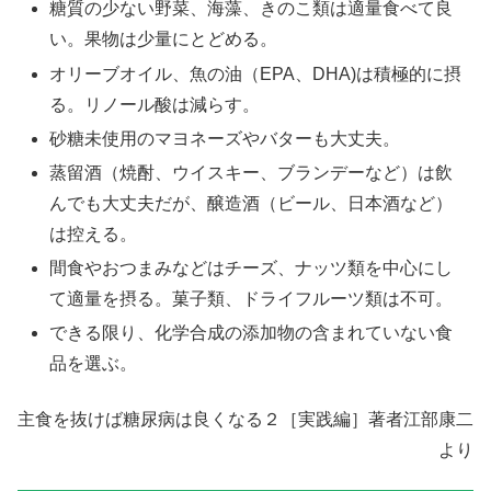
糖質の少ない野菜、海藻、きのこ類は適量食べて良
い。果物は少量にとどめる。
オリーブオイル、魚の油（EPA、DHA)は積極的に摂
る。リノール酸は減らす。
砂糖未使用のマヨネーズやバターも大丈夫。
蒸留酒（焼酎、ウイスキー、ブランデーなど）は飲
んでも大丈夫だが、醸造酒（ビール、日本酒など）
は控える。
間食やおつまみなどはチーズ、ナッツ類を中心にし
て適量を摂る。菓子類、ドライフルーツ類は不可。
できる限り、化学合成の添加物の含まれていない食
品を選ぶ。
主食を抜けば糖尿病は良くなる２［実践編］著者江部康二
より