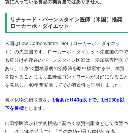
袋に入っている食品の糖質量ではありません。
リチャード・バーンスタイン医師（米国）推奨
ローカーボ・ダイエット
米国はLow-Carbohydrate Diet（ローカーボ・ダイエッ
ト）の先進国です。ローカーボ・ダイエット先進国の中で
も草分け的存在のバーンスタイン医師は、糖尿病専門医で
あり、自身のI型糖尿病の治療法を暗中模索する中、糖質
を控えることにより血糖値コントロールが良好になること
を発見し、40年間実施してその有効性を証明しました。
炭水化物の摂取量を、
1食あたり
43g以下
で、1日
130g以
下
を目標
とします。
山田悟医師が科学的根拠に基づく糖質制限食として位置づ
け、2012年の時点では「この数値が最も信頼性が高