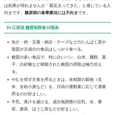
は効果が現れませんが「最近太ってきた」と感じている人
向きです。
糖尿病の食事療法には不向き
です。
Dr.江部流 糖質制限食10箇条
魚介・肉・豆腐・納豆・チーズなどのたんぱく質や
脂質が主成分の食品はしっかり食べる。
糖質の多い食品で、特に白いパン、白米、麺類、菓
子、白砂糖など精製された糖質の摂取は極力控え
る。
やむを得ず主食を摂るときは、未精製の穀物（玄
米、全粒小麦など）を、日頃の運動量に応じて適量
摂るのが好ましい。
牛乳、果汁を避ける。成分無調整の豆乳、水、番
茶、麦茶、ほうじ茶などが好ましい。