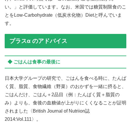
い。」と評価しています。なお、米国では糖質制限食のこ
とを
Low-Carbohydrate（低炭水化物）Diet
と呼んでいま
す。
プラスα のアドバイス
◆ ごはんは食事の最後に
日本大学グループの研究で、ごはんを食べる時に、たんぱ
く質、脂質、食物繊維（野菜）のおかずを一緒に摂ると、
ごはんだけ、ごはん＋2品目（例：たんぱく質＋脂質の
み）よりも、食後の血糖値が上がりにくくなることが証明
されました〈British Journal of Nutriion誌
2014:Vol.111〉。