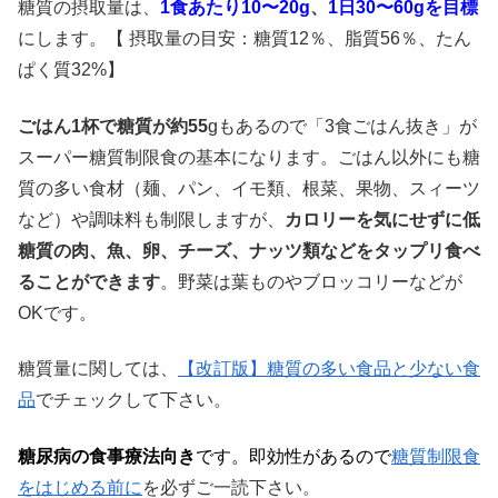
糖質の摂取量は、
1食あたり
10〜20g
、
1日
30〜60g
を目標
にします。【 摂取量の目安：糖質12％、脂質56％、たん
ぱく質32%】
ごはん1杯で糖質が約55
gもあるので「3食ごはん抜き」が
スーパー糖質制限食の基本になります。ごはん以外にも糖
質の多い食材（麺、パン、イモ類、根菜、果物、スィーツ
など）や調味料も制限しますが、
カロリーを気にせずに低
糖質の肉、魚、卵、チーズ、ナッツ類などをタップリ食べ
ることができます
。野菜は葉ものやブロッコリーなどが
OKです。
糖質量に関しては、
【改訂版】糖質の多い食品と少ない食
品
でチェックして下さい。
糖尿病の食事療法向き
です。即効性があるので
糖質制限食
をはじめる前に
を必ずご一読下さい。