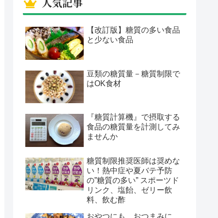
人気記事
【改訂版】糖質の多い食品
と少ない食品
豆類の糖質量－糖質制限で
はOK食材
『糖質計算機』で摂取する
食品の糖質量を計測してみ
ませんか
糖質制限推奨医師は奨めな
い！熱中症や夏バテ予防
の”糖質の多い” スポーツド
リンク、塩飴、ゼリー飲
料、飲む酢
おやつにも、おつまみに