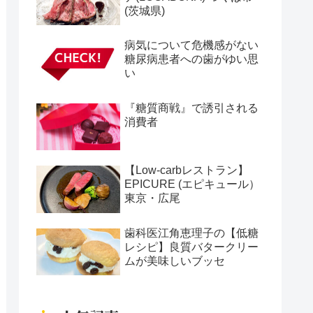
(茨城県)
病気について危機感がない
糖尿病患者への歯がゆい思
い
『糖質商戦』で誘引される
消費者
【Low-carbレストラン】
EPICURE (エピキュール）
東京・広尾
歯科医江角恵理子の【低糖
レシピ】良質バタークリー
ムが美味しいブッセ