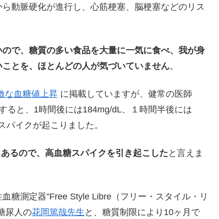
から動脈硬化が進行し、心筋梗塞、脳梗塞などのリス
いので、糖質の多い食品を大量に一気に食べ、我が身
いことを、ほとんどの人が気づいていません
。
激な血糖値上昇
に掲載していますが、健常の医師
ると、1時間後には184mg/dL、１時間半後には
糖スパイクが起こりました。
！もあるので、高血糖スパイクを引き起こした
と言えま
器”Free Style Libre（フリー・スタイル・リ
糖尿人の
花岡篤哉先生
と、糖質制限により10ヶ月で