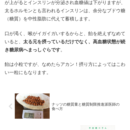
が上がるとインスリンが分泌され血糖値は下がりますが、
太るホルモンとも言われるインスリンは、余分なブドウ糖
（糖質）を中性脂肪に代えて蓄積します。
口が渇く、喉がイガイガいするからと、飴を絶えずなめて
いると、
太る元を摂っているだけでなく、高血糖状態が続
き糖尿病へまっしぐらです
。
飴は小粒ですが、なめたらアカン！摂り方によってはこわ
い一粒にもなります。
ナッツの糖質量と糖質制限推進派医師の
食べ方