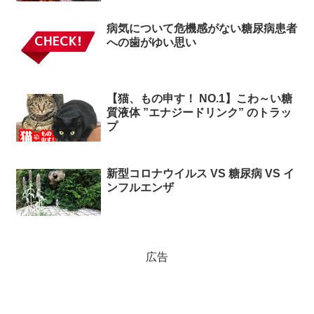
病気について危機感がない糖尿病患者
への歯がゆい思い
【猫、もの申す！ NO.1】こわ～い糖
質液体 ”エナジードリンク” のトラッ
プ
新型コロナウイルス VS 糖尿病 VS イ
ンフルエンザ
広告