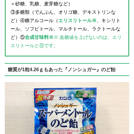
＝砂糖、乳糖、麦芽糖など）
③多糖類（でんぷん、オリゴ糖、デキストリンな
ど）④糖アルコール（
エリスリトール※
、キシリト
ール、ソフビトール、マルチトール、ラクトールな
ど）
⑤
合成甘味料※
※ 血糖値を上げないのは、エリ
スリトールと⑤です。
糖質が1粒4.26ｇもあった『ノンシュガー』のど飴