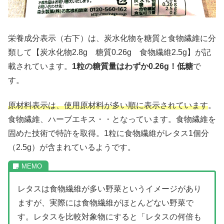
栄養成分表示（右下）は、炭水化物を糖質と食物繊維に分
類して【炭水化物2.8g 糖質0.26g 食物繊維2.5g】が記
載されています。
1粒の糖質量は
わずか0.26g！低糖
で
す。
原材料表示は、使用原材料が多い順に表示されています
。
食物繊維、ハーブエキス・・となっています。食物繊維を
固めた技術で特許を取得。1粒に食物繊維がレタス1個分
（2.5g）が含まれているようです。
レタスは食物繊維が多い野菜というイメージがあり
ますが、実際には食物繊維がほとんどない野菜で
す。レタスを比較対象物にすると「レタスの何倍も