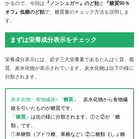
かるので、今回は
『ノンシュガー』のど飴
と
『糖質90％
オフ』低糖のど飴
で、糖質量のチェック方法を説明しま
す。
まずは栄養成分表示をチェック
栄養成分表示には、必ず三大栄養素であるたんぱく質、脂
質、炭水化物が表示されています。炭水化物は以下の様に
分類されます。
炭水化物－食物繊維=「
糖質」
炭水化物から食物繊
維を引いたものが糖質です。
「糖質」
は次の様に分類されます。①と②が「糖
類」です。
①
単糖類（
ブドウ糖、果糖など）②二糖類
（
しょ糖