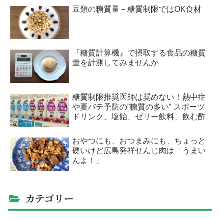
豆類の糖質量－糖質制限ではOK食材
『糖質計算機』で摂取する食品の糖質
量を計測してみませんか
糖質制限推奨医師は奨めない！熱中症
や夏バテ予防の”糖質の多い” スポーツ
ドリンク、塩飴、ゼリー飲料、飲む酢
おやつにも、おつまみにも、ちょっと
硬いけど広島発祥せんじ肉は「うまい
んよ！」
カテゴリー