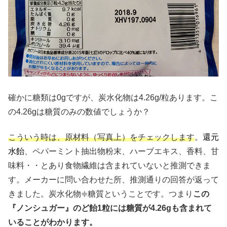
確かに糖類は0gですが、炭水化物は4.26g/粒あります。こ
の4.26gは糖質のみの数値でしょうか？
こういう時は、原材料（写真上）をチェックします
。
還元
水飴
、ペパーミント抽出物粉末、ハーブエキス、香料、甘
味料・・とあり食物繊維は含まれていないと推測できま
す。メーカーに問い合わせた所、推測通りの回答が返って
きました。炭水化物≑糖質ということです。つまり
この
『ノンシュガー』のど飴1粒には糖質が4.26gも含まれて
いることがわかります。