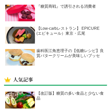
『糖質商戦』で誘引される消費者
【Low-carbレストラン】 EPICURE
(エピキュール）東京・広尾
歯科医江角恵理子の【低糖レシピ】良
質バタークリームが美味しいブッセ
人気記事
【改訂版】糖質の多い食品と少ない食
品