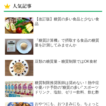
人気記事
【改訂版】糖質の多い食品と少ない食
品
『糖質計算機』で摂取する食品の糖質
量を計測してみませんか
豆類の糖質量－糖質制限ではOK食材
糖質制限推奨医師は奨めない！熱中症
や夏バテ予防の”糖質の多い” スポーツ
ドリンク、塩飴、ゼリー飲料、飲む酢
おやつにも、おつまみにも、ちょっと