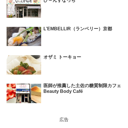
び～んずなっち
L’EMBELLIR（ランベリー）京都
オザミ トーキョー
医師が推薦した土佐の糖質制限カフェ
Beauty Body Café
広告