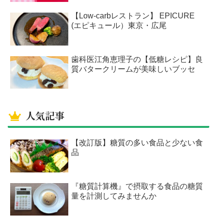
【Low-carbレストラン】 EPICURE
(エピキュール）東京・広尾
歯科医江角恵理子の【低糖レシピ】良
質バタークリームが美味しいブッセ
人気記事
【改訂版】糖質の多い食品と少ない食
品
『糖質計算機』で摂取する食品の糖質
量を計測してみませんか