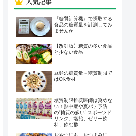
人気記事
『糖質計算機』で摂取する
食品の糖質量を計測してみ
ませんか
【改訂版】糖質の多い食品
と少ない食品
豆類の糖質量－糖質制限で
はOK食材
糖質制限推奨医師は奨めな
い！熱中症や夏バテ予防
の”糖質の多い” スポーツド
リンク、塩飴、ゼリー飲
料、飲む酢
おやつにも、おつまみに