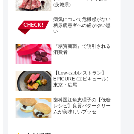
(茨城県)
病気について危機感がない
糖尿病患者への歯がゆい思
い
『糖質商戦』で誘引される
消費者
【Low-carbレストラン】
EPICURE (エピキュール）
東京・広尾
歯科医江角恵理子の【低糖
レシピ】良質バタークリー
ムが美味しいブッセ