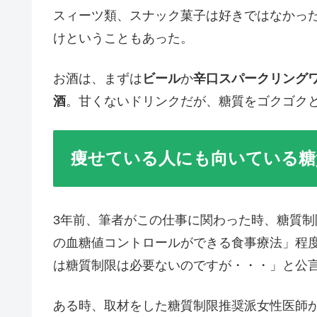
スィーツ類、スナック菓子は好きではなかっ
けということもあった。
お酒は、まずは
ビール
か
辛口スパークリング
酒
。甘くないドリンクだが、糖質をゴクゴク
痩せている人にも向いている糖
3年前、筆者がこの仕事に関わった時、糖質
の血糖値コントロールができる食事療法」程
は糖質制限は必要ないのですが・・・」と公
ある時、取材をした糖質制限推奨派女性医師