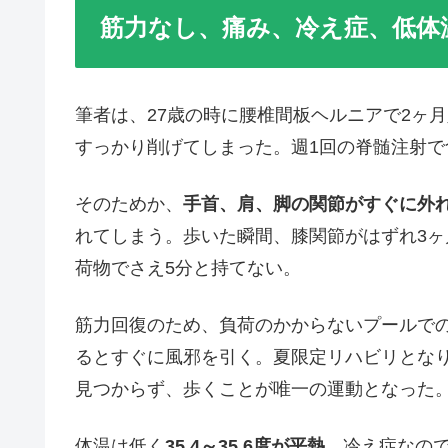
筋力なし、痛み、冷え症、低体
筆者は、27歳の時に腰椎間板ヘルニアで2ヶ
すっかり削げてしまった。週1回の脊髄注射で
そのためか、
手首、肩、脚の関節がすぐに外
れてしまう。歩いた瞬間、膝関節がはずれ3
荷物でさえ5分と持てない。
筋力回復のため、負荷のかからないプールで
るとすぐに風邪を引く。夏限定リハビリとなり
見つからず、歩くことが唯一の運動となった
体温は低く
35.4～35.6度が平熱
。冷え症なので