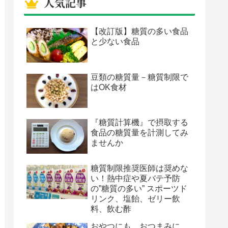
人気記事
【改訂版】糖質の多い食品
と少ない食品
豆類の糖質量－糖質制限で
はOK食材
『糖質計算機』で摂取する
食品の糖質量を計測してみ
ませんか
糖質制限推奨医師は奨めな
い！熱中症や夏バテ予防
の”糖質の多い” スポーツド
リンク、塩飴、ゼリー飲
料、飲む酢
おやつにも、おつまみに