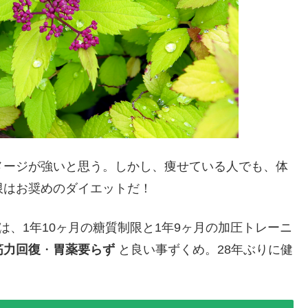
メージが強いと思う。しかし、痩せている人でも、体
限はお奨めのダイエットだ！
(♀)は、1年10ヶ月の糖質制限と1年9ヶ月の加圧トレーニ
筋力回復
・
胃薬要らず
と良い事ずくめ。28年ぶりに健