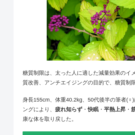
糖質制限は、太った人に適した減量効果のイ
質改善、アンチエイジングの目的で、糖質制
身長155cm、体重40.2kg、50代後半の筆者
ングにより、
疲れ知らず
・
快眠
・
平熱上昇
・
康な体を取り戻した。