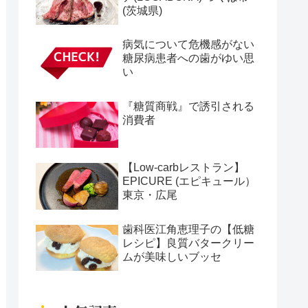
(茨城県)
病気について危機感がない
糖尿病患者への歯がゆい思
い
『糖質商戦』で誘引される
消費者
【Low-carbレストラン】
EPICURE (エピキュール）
東京・広尾
歯科医江角恵理子の【低糖
レシピ】良質バタークリー
ムが美味しいブッセ