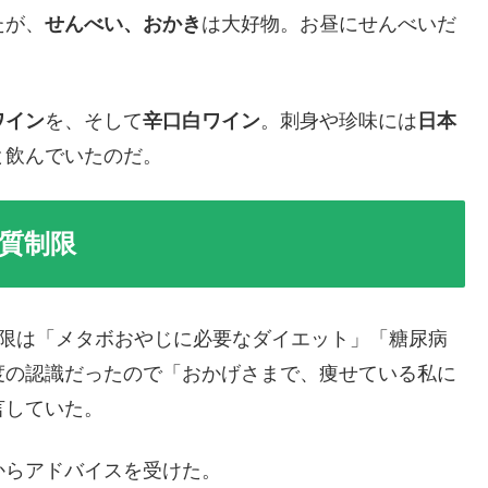
たが、
せんべい、おかき
は大好物。お昼にせんべいだ
ワイン
を、そして
辛口白ワイン
。刺身や珍味には
日本
と飲んでいたのだ。
質制限
制限は「メタボおやじに必要なダイエット」「糖尿病
度の認識だったので「おかげさまで、痩せている私に
言していた。
からアドバイスを受けた。