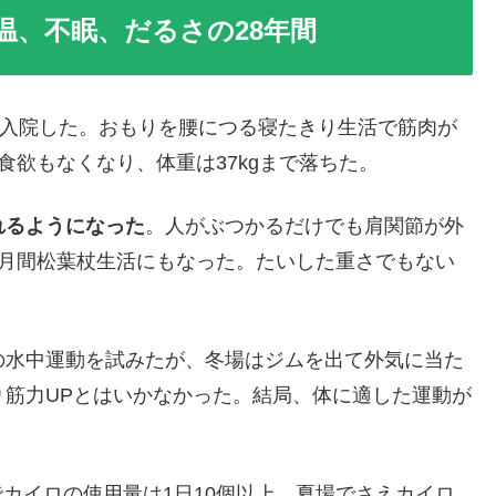
温、不眠、だるさの28年間
月入院した。おもりを腰につる寝たきり生活で筋肉が
食欲もなくなり、体重は37kgまで落ちた。
れるようになった
。人がぶつかるだけでも肩関節が外
ヶ月間松葉杖生活にもなった。たいした重さでもない
の水中運動を試みたが、冬場はジムを出て外気に当た
筋力UPとはいかなかった。結局、体に適した運動が
。
カイロの使用量は1日10個以上。夏場でさえカイロ