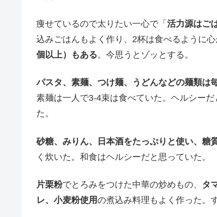
痩せているので太りたい一心で「
活力源はご
込みごはんもよく作り、2杯は食べるように心
個以上）もある
。今思うとゾッとする。
パスタ、素麺、つけ麺、うどんなどの麺類は
素麺は一人で3-4束は食べていた。ヘルシー
た。
砂糖、みりん、日本酒をたっぷりと使い、糖
く炊いた。和食はヘルシーだと思っていた。
片栗粉
でとろみをつけた中華の炒めもの、
タ
レ、小麦粉使用
の煮込み料理もよく作った。