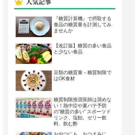
人気記事
『糖質計算機』で摂取する
食品の糖質量を計測してみ
ませんか
【改訂版】糖質の多い食品
と少ない食品
豆類の糖質量－糖質制限で
はOK食材
糖質制限推奨医師は奨めな
い！熱中症や夏バテ予防
の”糖質の多い” スポーツド
リンク、塩飴、ゼリー飲
料、飲む酢
おやつにも、おつまみに