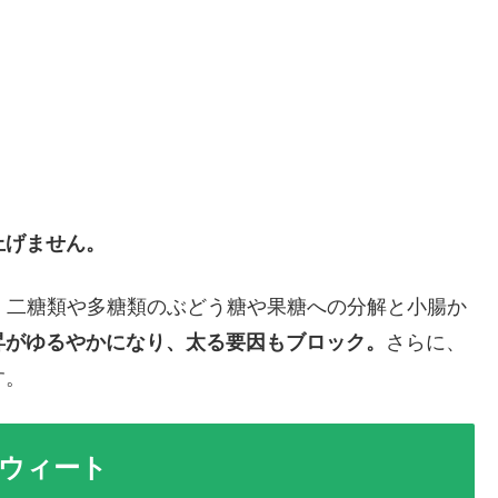
。
上げません。
、二糖類や多糖類のぶどう糖や果糖への分解と小腸か
昇がゆるやかになり、太る要因もブロック。
さらに、
す。
ウィート