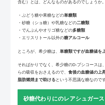
含む）とは、どんなものがあるのでしょうか
・ぶどう糖や果糖などの
単糖類
・砂糖（ショ糖）や乳糖などの
二糖類
・でんぷんやオリゴ糖などの
多糖類
・エリスリトール以外の
糖アルコール
ところが、希少糖は、
単糖類ですが血糖値を
そればかりでなく、希少糖のD-プシコースは
らの吸収をおさえるので、
食後の血糖値の上
脂肪燃焼まで助ける
という不思議な糖なので
砂糖代わりにのレアシュガース