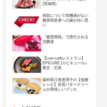
(茨城県)
病気について危機感がない
糖尿病患者への歯がゆい思
い
『糖質商戦』で誘引される
消費者
【Low-carbレストラン】
EPICURE (エピキュール）
東京・広尾
歯科医江角恵理子の【低糖
レシピ】良質バタークリー
ムが美味しいブッセ