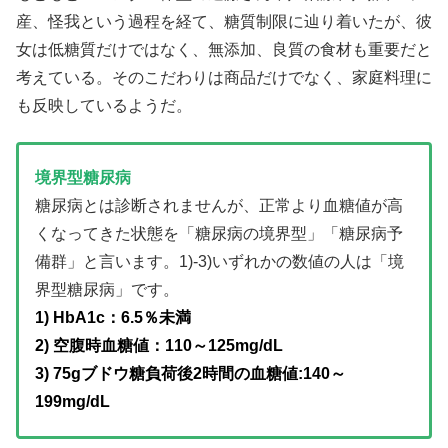
産、怪我という過程を経て、糖質制限に辿り着いたが、彼
女は低糖質だけではなく、無添加、良質の食材も重要だと
考えている。そのこだわりは商品だけでなく、家庭料理に
も反映しているようだ。
境界型糖尿病
糖尿病とは診断されませんが、正常より血糖値が高
くなってきた状態を「糖尿病の境界型」「糖尿病予
備群」と言います。1)-3)いずれかの数値の人は「境
界型糖尿病」です。
1) HbA1c：6.5％未満
2) 空腹時血糖値：110～125mg/dL
3) 75gブドウ糖負荷後2時間の血糖値:140～
199mg/dL