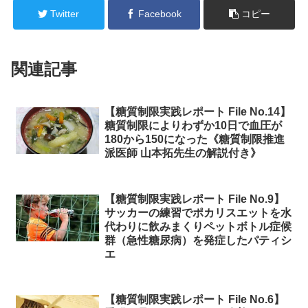
Twitter
Facebook
コピー
関連記事
【糖質制限実践レポート File No.14】
糖質制限によりわずか10日で血圧が
180から150になった《糖質制限推進
派医師 山本拓先生の解説付き》
【糖質制限実践レポート File No.9】
サッカーの練習でポカリスエットを水
代わりに飲みまくりペットボトル症候
群（急性糖尿病）を発症したパティシ
エ
【糖質制限実践レポート File No.6】