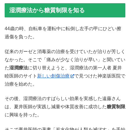
湿潤療法から糖質制限を知る
44歳の時、自転車を運転中に転倒し左手の甲にひどい擦
過傷を負った。
従来のガーゼと消毒薬の治療を受けていたが治りが芳しく
なかった。そこで「痛みが少なく治りが早い」と聞いてい
た
湿潤療法
に切り替えようと、湿潤療法の第一人者 夏井
睦医師のサイト
新しい創傷治療
で見つけた神楽坂医院で
治療を始めた。
その後、湿潤療法のすばらしい効果を実感した遠藤さん
は、夏井医師が実践し減量や体質改善に成功した
糖質制限
に興味を持った。
そこで夏井医師の著書「炭水化物が人類を滅ぼす」を手始