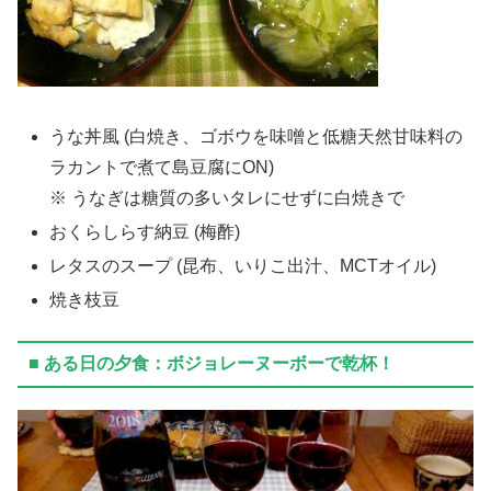
うな丼風 (白焼き、ゴボウを味噌と低糖天然甘味料の
ラカントで煮て島豆腐にON)
※ うなぎは糖質の多いタレにせずに白焼きで
おくらしらす納豆 (梅酢)
レタスのスープ (昆布、いりこ出汁、MCTオイル)
焼き枝豆
■ ある日の夕食：ボジョレーヌーボーで乾杯！