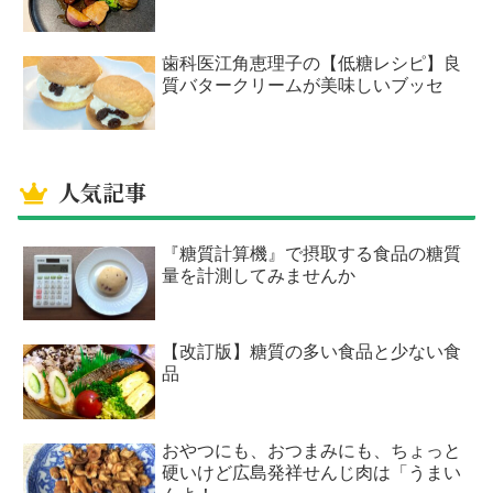
歯科医江角恵理子の【低糖レシピ】良
質バタークリームが美味しいブッセ
人気記事
『糖質計算機』で摂取する食品の糖質
量を計測してみませんか
【改訂版】糖質の多い食品と少ない食
品
おやつにも、おつまみにも、ちょっと
硬いけど広島発祥せんじ肉は「うまい