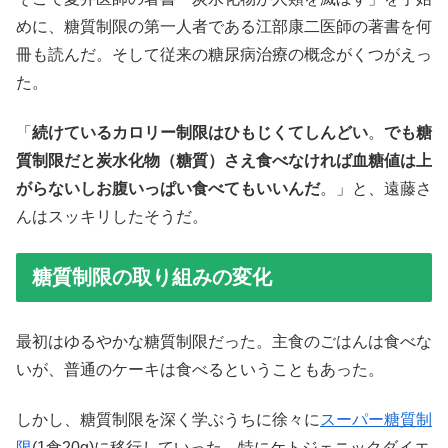
めに、糖質制限の第一人者である江部康二医師の著書を何
冊も読んだ。そして従来の糖尿病治療の概念がくつがえっ
た。
「
続けているカロリー制限はひもじくてしんどい
。
でも糖
質制限だと炭水化物（糖質）さえ食べなければ血糖値は上
がらないしお腹いっぱい食べてもいいんだ
。」と、遠藤さ
んはスッキリしたそうだ。
糖質制限の取り組みの変化
最初はゆるやかな糖質制限だった。主食のごはんは食べな
いが、普通のケーキは食べるということもあった。
しかし、糖質制限を深く学ぶうちに徐々に
スーパー糖質制
限
(1食20g)に移行していった。特にケトジェニックダイエ