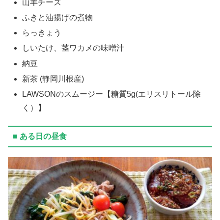
山羊チーズ
ふきと油揚げの煮物
らっきょう
しいたけ、茎ワカメの味噌汁
納豆
新茶 (静岡川根産)
LAWSONのスムージー【糖質5g(エリスリトール除
く）】
■ ある日の昼食