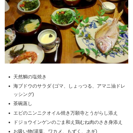
天然鯛の塩焼き
海ブドウのサラダ (ゴマ、しょっつる、アマニ油ドレ
ッシング)
茶碗蒸し
エビのニンニクオイル焼き万願寺とうがらし添え
ドジョウインゲンのごま和え鶏むね肉のさき身添え
お吸い物(湯葉、ワカメ、もずく、ネギ)