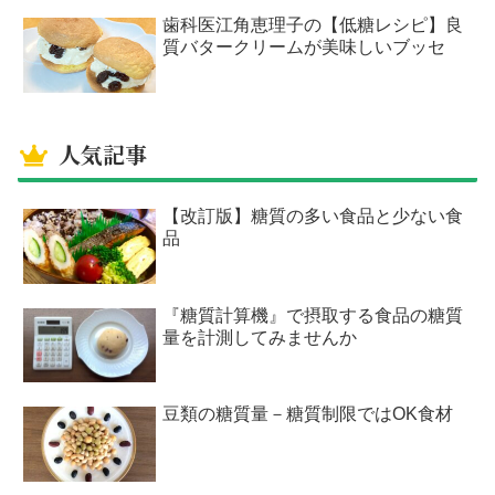
歯科医江角恵理子の【低糖レシピ】良
質バタークリームが美味しいブッセ
人気記事
【改訂版】糖質の多い食品と少ない食
品
『糖質計算機』で摂取する食品の糖質
量を計測してみませんか
豆類の糖質量－糖質制限ではOK食材