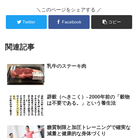
＼このページをシェアする ／
Twitter
Facebook
コピー
関連記事
乳牛のステーキ肉
辟穀（へきこく）- 2000年前の「穀物
は不要である。」という養生法
糖質制限と加圧トレーニングで確実な
減量と健康的な身体づくり