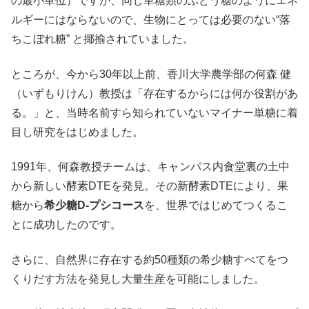
の最小単位）ですが、同じ単糖類のぶどう糖のようにエネ
ルギーにはならないので、生物にとっては必要のない“落
ちこぼれ糖” と揶揄されていました。
ところが、今から30年以上前、香川大学農学部の何森 健
（いずもりけん）教授は「存在するからには何か役割があ
る。」と、当時名前すら知られていないマイナー単糖に着
目し研究をはじめました。
1991年、何森教授チームは、キャンパス内食堂裏の土中
から新しい酵素DTEを発見。その新酵素DTEにより、果
糖から
希少糖D-プシコース
を、世界ではじめてつくるこ
とに成功したのです。
さらに、自然界に存在する約50種類の希少糖すべてをつ
くりだす方法を発見し大量生産を可能にしました。