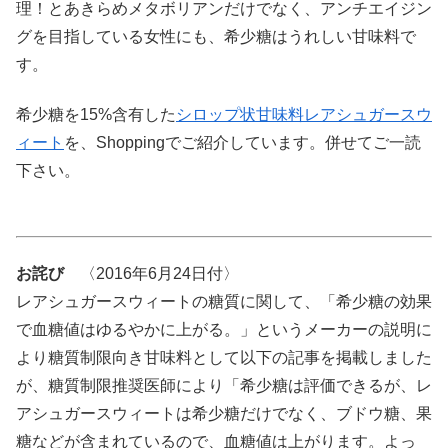
理！とあきらめメタボリアンだけでなく、アンチエイジン
グを目指している女性にも、希少糖はうれしい甘味料で
す。
希少糖を15%含有した
シロップ状甘味料レアシュガースウ
ィート
を、Shoppingでご紹介しています。併せてご一読
下さい。
お詫び
〈2016年6月24日付〉
レアシュガースウィートの糖質に関して、「希少糖の効果
で血糖値はゆるやかに上がる。」というメーカーの説明に
より糖質制限向き甘味料として以下の記事を掲載しました
が、糖質制限推奨医師により「希少糖は評価できるが、レ
アシュガースウィートは希少糖だけでなく、ブドウ糖、果
糖などが含まれているので、血糖値は上がります。よっ